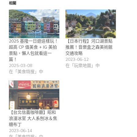
相關
2025 基隆一日遊這樣玩！
【日本行程】河口湖景點
超高 CP 值美食 + IG 美拍
推薦！音樂盒之森美術館
景點，懶人包就看這一
交通攻略
篇！
2023-06-12
2025-03-08
在「玩樂地圖」中
在「美食特搜」中
【台北信義咖啡廳】昭和
浪漫冰室 大人系刨冰＆焦
糖布丁
2023-06-14
在「美食特搜」中