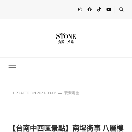
FooderStone
從美食專欄到流行訊息，從食尚到生活，從個人接軌世界。 食通
Fooderstone於貳零貳貳年透過社交媒體關注美食、玩樂資訊，與更
多人分享最新的消息！ FooderstoneTW，一個為了分享吃喝玩樂資
訊而存在的社群平台
UPDATED ON
2023-08-06
玩樂地圖
【台南中西區景點】南埕衖事 八層樓