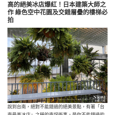
高的絕美冰店爆紅！日本建築大師之
作 綠色空中花園及交錯層疊的樓梯必
拍
說到台南，絕對不能錯過的絕美景點，有著「台
南最美冰店」之稱的南埕衖事，是你不能錯過的