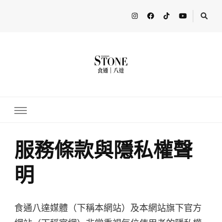
FooderStone
從美食專欄到流行訊息，從食尚到生活，從個人接軌世界。 食通
Fooderstone於貳零貳貳年透過社交媒體關注美食、玩樂資訊，與更
多人分享最新的消息！ FooderstoneTW，一個為了分享吃喝玩樂資
訊而存在的社群平台
服務條款與隱私權聲
明
食通八達媒體（下稱本網站）及本網站旗下官方