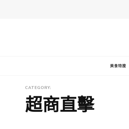
FooderStone
從美食專欄到流行訊息，從食尚到生活，從個人接軌世界。 食通
美食特搜
CATEGORY:
超商直擊