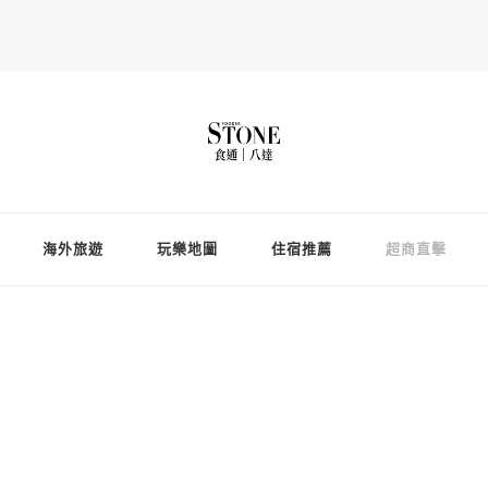
Fooderstone於貳零貳貳年透過社交媒體關注美食、玩樂資訊，與更多
存在的社群平台
海外旅遊
玩樂地圖
住宿推薦
超商直擊