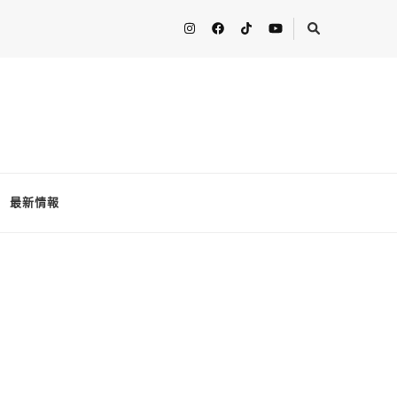
人分享最新的消息！ FooderstoneTW，一個為了分享吃喝玩樂資訊而
最新情報