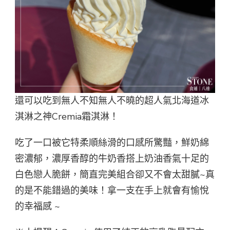
還可以吃到無人不知無人不曉的超人氣北海道冰
淇淋之神Cremia霜淇淋！
吃了一口被它特柔順絲滑的口感所驚豔，鮮奶綿
密濃郁，濃厚香醇的牛奶香搭上奶油香氣十足的
白色戀人脆餅，簡直完美組合卻又不會太甜膩~真
的是不能錯過的美味！拿一支在手上就會有愉悅
的幸福感 ~