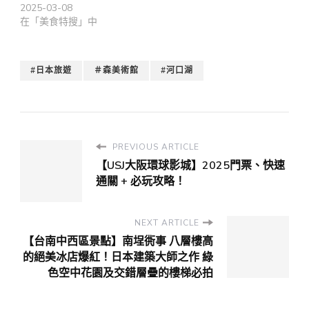
2025-03-08
在「美食特搜」中
#日本旅遊
＃森美術館
#河口湖
PREVIOUS ARTICLE
【USJ大阪環球影城】2025門票、快速
通關 + 必玩攻略！
NEXT ARTICLE
【台南中西區景點】南埕衖事 八層樓高
的絕美冰店爆紅！日本建築大師之作 綠
色空中花園及交錯層疊的樓梯必拍