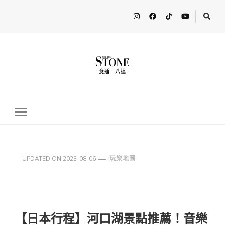
FooderStone
從美食專欄到流行訊息，從食尚到生活，從個人接軌世界。 食通
Fooderstone於貳零貳貳年透過社交媒體關注美食、玩樂資訊，與更
多人分享最新的消息！ FooderstoneTW，一個為了分享吃喝玩樂資
訊而存在的社群平台
UPDATED ON
2023-08-06
玩樂地圖
【日本行程】河口湖景點推薦！音樂