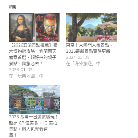
相關
【2026宜蘭景點推薦】積
東京十大熱門人氣景點、
木博物館攻略：宜蘭雨天
2025最新景點實時更新
備案首選，超好拍的親子
2024-03-31
景點，國旅必去！
在「海外旅遊」中
2026-01-02
在「玩樂地圖」中
2025 基隆一日遊這樣玩！
超高 CP 值美食 + IG 美拍
景點，懶人包就看這一
篇！