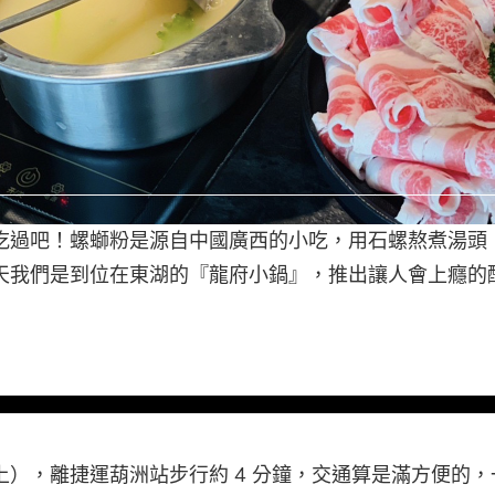
吃過吧！螺螄粉是源自中國廣西的小吃，用石螺熬煮湯頭
天我們是到位在東湖的『龍府小鍋』，推出讓人會上癮的
上），離捷運葫洲站步行約 4 分鐘，交通算是滿方便的