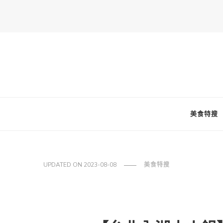
FooderStone
從美食專欄到流行訊息，從食尚到生活，從個人接軌世界。 食通
美食特搜
UPDATED ON
2023-08-08
美食特搜