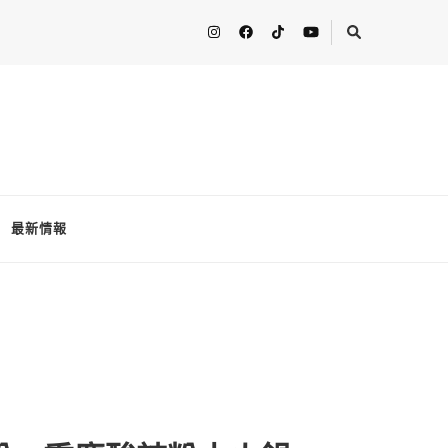
人分享最新的消息！ FooderstoneTW，一個為了分享吃喝玩樂資訊而
最新情報