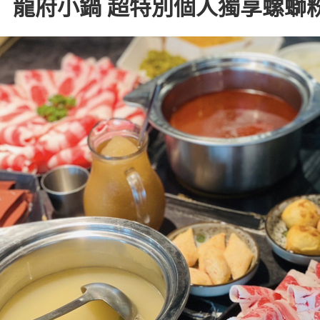
】龍府小鍋 超特別個人獨享螺螄