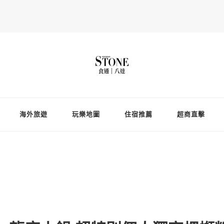
Fooderstone於貳零貳貳年透過社交媒體關注美食、玩樂資訊，與更多
存在的社群平台
海外旅遊
玩樂地圖
住宿推薦
超商直擊