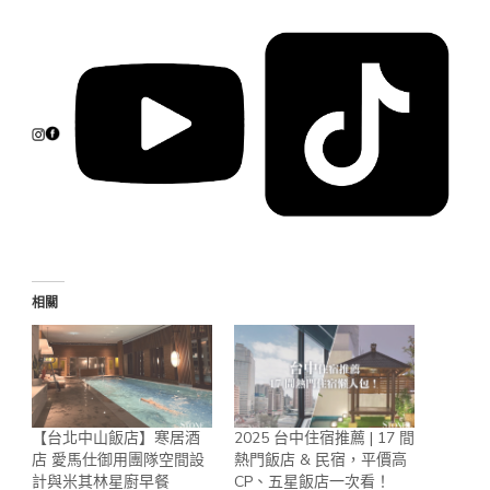
相關
【台北中山飯店】寒居酒
2025 台中住宿推薦 | 17 間
店 愛馬仕御用團隊空間設
熱門飯店 & 民宿，平價高
計與米其林星廚早餐
CP、五星飯店一次看！