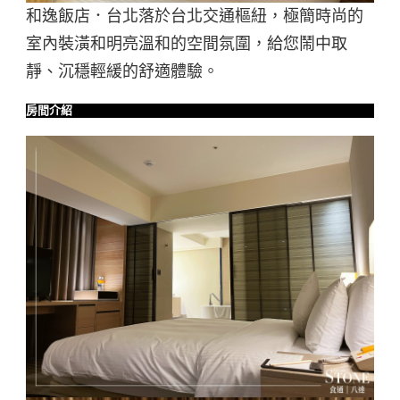
和逸飯店．台北落於台北交通樞紐，極簡時尚的
室內裝潢和明亮溫和的空間氛圍，給您鬧中取
靜、沉穩輕緩的舒適體驗。
房間介紹