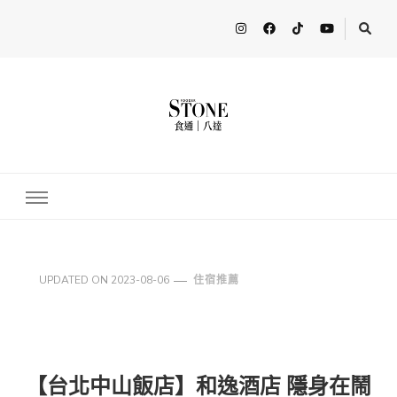
FooderStone
從美食專欄到流行訊息，從食尚到生活，從個人接軌世界。 食通
Fooderstone於貳零貳貳年透過社交媒體關注美食、玩樂資訊，與更
多人分享最新的消息！ FooderstoneTW，一個為了分享吃喝玩樂資
訊而存在的社群平台
UPDATED ON
2023-08-06
住宿推薦
【台北中山飯店】和逸酒店 隱身在鬧