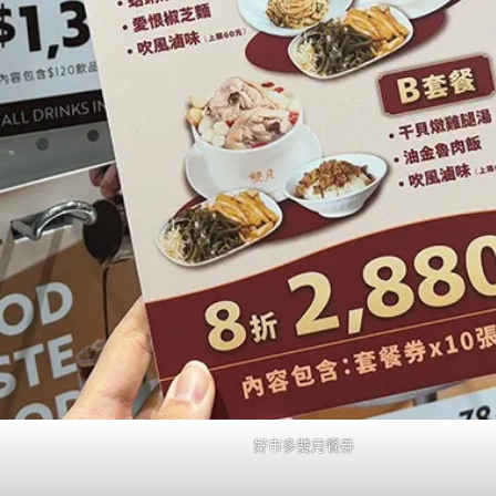
好市多雙月餐券