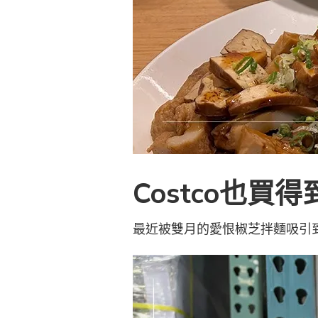
Costco也
最近被雙月的愛恨椒芝拌麵吸引