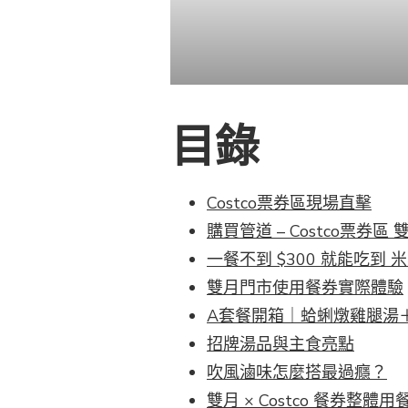
目錄
Costco票券區現場直擊
購買管道 – Costco票券區
一餐不到 $300 就能吃到
雙月門市使用餐券實際體驗
A套餐開箱｜蛤蜊燉雞腿湯
招牌湯品與主食亮點
吹風滷味怎麼搭最過癮？
雙月 × Costco 餐券整體