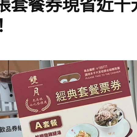
0張套餐券現省近千
！