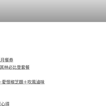
 雙月餐券
 米其林必比登套餐
＋愛恨椒芝麵＋吹風滷味
用餐心得