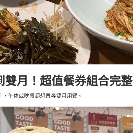
買得到雙月！超值餐券組合完
到，午休或晚餐都想直奔雙月用餐。