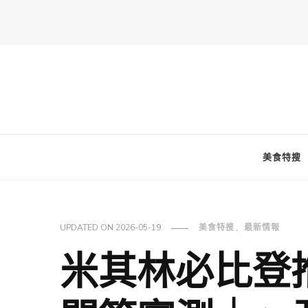
FooderStone
從美食專欄到流行訊息，從食尚到生活，從個人接軌世界。 食通
美食特搜
UPDATED ON
2026-05-19
美食特搜
最新情報
米其林必比登推