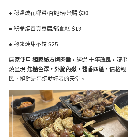
● 秘醬燒花椰菜/杏鮑菇/米腸 $30
● 秘醬燒百頁豆腐/豬血糕 $19
● 秘醬燒甜不辣 $25
店家使用
獨家秘方烤肉醬
，經過
十年改良
，讓串
燒呈現
焦糖色澤，外脆內嫩，醬香四溢
，價格親
民，絕對是串燒愛好者的天堂。