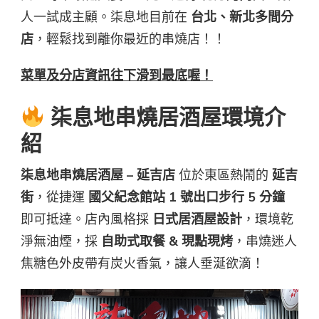
人一試成主顧。柒息地目前在
台北、新北多間分
店
，輕鬆找到離你最近的串燒店！！
菜單及分店資訊往下滑到最底喔！
柒息地串燒居酒屋環境介
紹
柒息地串燒居酒屋 – 延吉店
位於東區熱鬧的
延吉
街
，從捷運
國父紀念館站 1 號出口步行 5 分鐘
即可抵達。店內風格採
日式居酒屋設計
，環境乾
淨無油煙，採
自助式取餐 & 現點現烤
，串燒迷人
焦糖色外皮帶有炭火香氣，讓人垂涎欲滴！