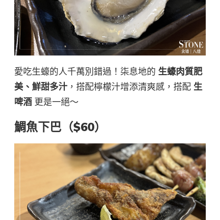
愛吃生蠔的人千萬別錯過！柒息地的
生蠔肉質肥
美、鮮甜多汁
，搭配檸檬汁增添清爽感，搭配
生
啤酒
更是一絕～
鯛魚下巴（$60）