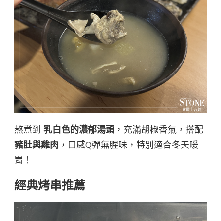
熬煮到
乳白色的濃郁湯頭
，充滿胡椒香氣，搭配
豬肚與雞肉
，口感Q彈無腥味，特別適合冬天暖
胃！
經典烤串推薦