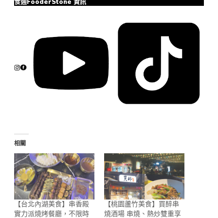
食通FooderStone
資訊
相關
【台北內湖美食】串香殿
【桃園蘆竹美食】買醉串
實力派燒烤餐廳，不限時
燒酒場 串燒、熱炒雙重享