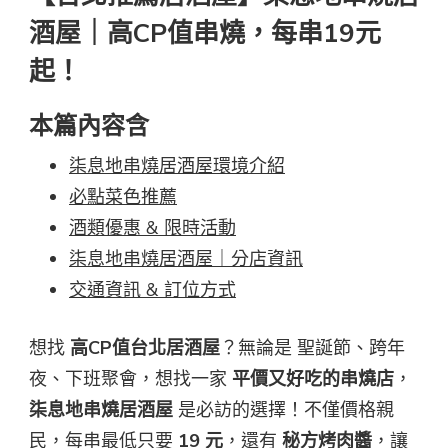
酒屋｜高CP值串燒，每串19元
起！
本篇
內容含
柒息地串燒居酒屋環境介紹
必點菜色推薦
酒類優惠 & 限時活動
柒息地串燒居酒屋｜分店資訊
交通資訊 & 訂位方式
想找
高CP值台北居酒屋
？無論是 聖誕節、跨年
夜、下班聚會，想找一家
平價又好吃的串燒店
，
柒息地串燒居酒屋
是必訪的選擇！不僅價格親
民，每串最低只要
19 元
，還有
秘方烤肉醬
，讓