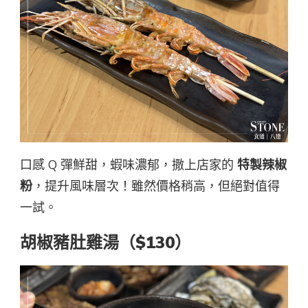
口感 Q 彈鮮甜，蝦味濃郁，撒上店家的
特製辣椒
粉
，提升風味層次！雖然價格稍高，但絕對值得
一試。
胡椒豬肚雞湯（$130）