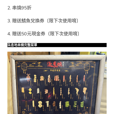
2. 串燒95折
3. 贈送鯖魚兌換券〔限下次使用唷〕
4. 贈送50元現金券（限下次使用唷〕
柒息地串燒完整
菜單