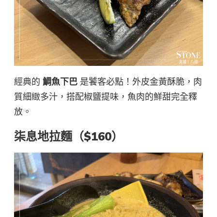
經典的
鯛魚下巴
是饕客必點！外皮金黃酥脆，肉
質細緻多汁，搭配椒鹽提味，魚肉的鮮甜完全釋
放。
柒息地拉麵（$160）