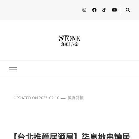
FooderStone
從美食專欄到流行訊息，從食尚到生活，從個人接軌世界。 食通
Fooderstone於貳零貳貳年透過社交媒體關注美食、玩樂資訊，與更
多人分享最新的消息！ FooderstoneTW，一個為了分享吃喝玩樂資
訊而存在的社群平台
UPDATED ON
2025-02-18
美食特搜
【台北推薦居酒屋】柒息地串燒居