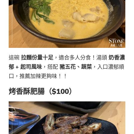
這碗
拉麵份量十足
，適合多人分食！湯頭
奶香濃
郁 + 起司風味
，搭配
豬五花、蔬菜
，入口濃郁順
口，推薦加辣更夠味！！
烤香酥肥腸（$100）