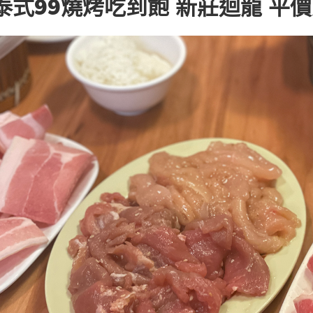
式99燒烤吃到飽 新莊迴龍 平