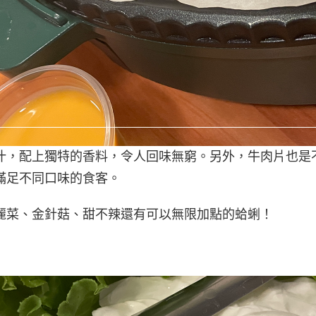
汁，配上獨特的香料，令人回味無窮。另外，牛肉片也是
滿足不同口味的食客。
麗菜、金針菇、甜不辣還有可以無限加點的蛤蜊！