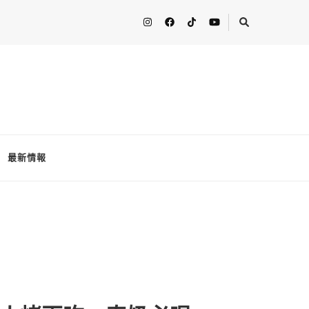
人分享最新的消息！ FooderstoneTW，一個為了分享吃喝玩樂資訊而
最新情報