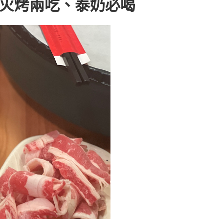
價火烤兩吃、泰奶必喝