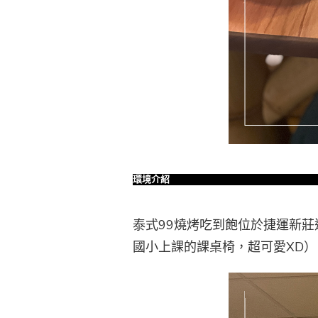
環境介紹
泰式99燒烤吃到飽位於捷運新
國小上課的課桌椅，超可愛XD）