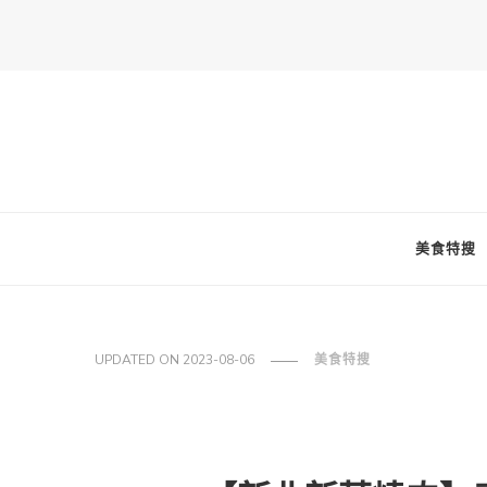
FooderStone
從美食專欄到流行訊息，從食尚到生活，從個人接軌世界。 食通
美食特搜
UPDATED ON
2023-08-06
美食特搜