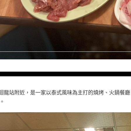
莊迴龍站附近，是一家以泰式風味為主打的燒烤、火鍋餐
。