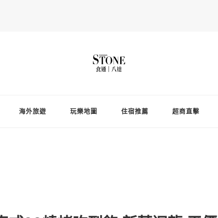
Fooderstone於貳零貳貳年透過社交媒體關注美食、玩樂資訊，與更多
存在的社群平台
海外旅遊
玩樂地圖
住宿推薦
超商直擊