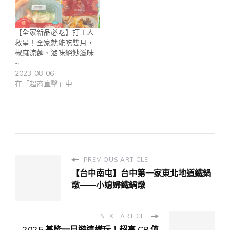
【全家新品必吃】打工人
救星！全家就能吃雙月，
椒麻涼麵、滷味絕妙滋味
~
2023-08-06
在「超商直擊」中
PREVIOUS ARTICLE
【台中南屯】台中第一家東北地道鐵鍋
燉——小媳婦鐵鍋燉
NEXT ARTICLE