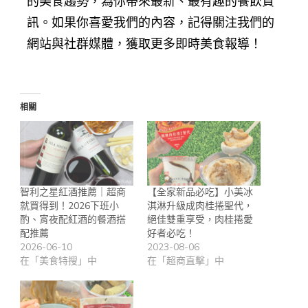
的美食趨勢，為你帶來最新、最有趣的餐飲資
訊。如果你喜愛我們的內容，記得關注我們的
網站與社群媒體，獲取更多即時美食報導！
相關
智利之星紅酒推薦｜超商
【全家新品必吃】小美冰
就買得到！2026下班小
淇淋升級成肉桂捲聖代，
酌、宵夜配紅酒的餐酒搭
絕佳雙重享受，肉桂捲愛
配推薦
好者必吃！
2026-06-10
2023-08-06
在「美食特搜」中
在「超商直擊」中