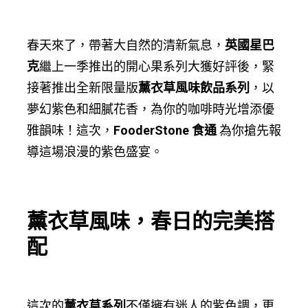
春天來了，帶著大自然的清新氣息，
英國星巴
克
繼上一季推出的開心果系列大獲好評後，緊
接著推出全新限量版
薰衣草風味飲品系列
，以
夢幻紫色和細膩花香，為你的咖啡時光增添優
雅韻味！這次，
FooderStone 食通
為你搶先報
導這場浪漫的紫色盛宴。
薰衣草風味，春日的完美搭
配
這次的
薰衣草系列
不僅擁有迷人的紫色調，更