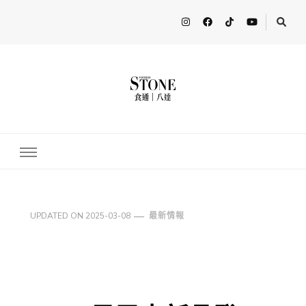
FooderStone
從美食專欄到流行訊息，從食尚到生活，從個人接軌世界。 食通
Fooderstone於貳零貳貳年透過社交媒體關注美食、玩樂資訊，與更
多人分享最新的消息！ FooderstoneTW，一個為了分享吃喝玩樂資
訊而存在的社群平台
UPDATED ON
2025-03-08
最新情報