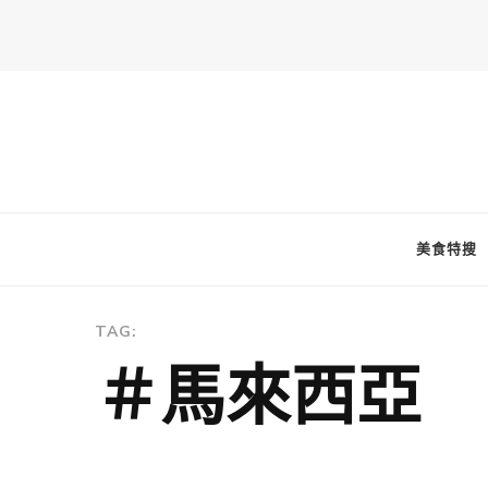
FooderStone
從美食專欄到流行訊息，從食尚到生活，從個人接軌世界。 食通
美食特搜
TAG:
＃馬來西亞