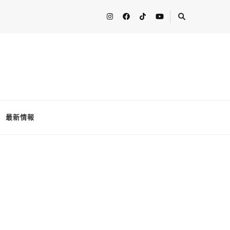
人分享最新的消息！ FooderstoneTW，一個為了分享吃喝玩樂資訊而
最新情報