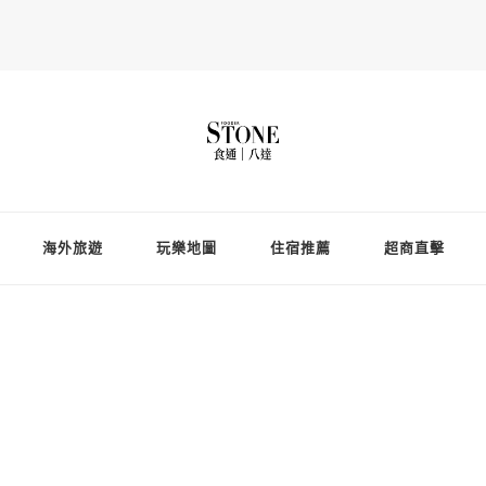
Fooderstone於貳零貳貳年透過社交媒體關注美食、玩樂資訊，與更多
存在的社群平台
海外旅遊
玩樂地圖
住宿推薦
超商直擊