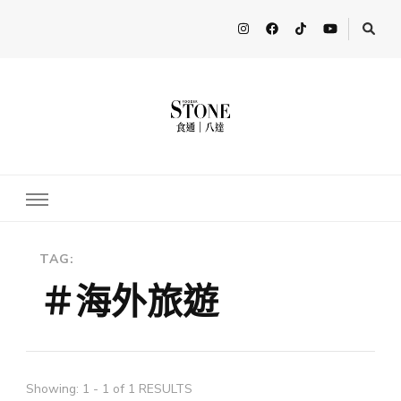
FooderStone
從美食專欄到流行訊息，從食尚到生活，從個人接軌世界。 食通
Fooderstone於貳零貳貳年透過社交媒體關注美食、玩樂資訊，與更
多人分享最新的消息！ FooderstoneTW，一個為了分享吃喝玩樂資
訊而存在的社群平台
TAG:
＃海外旅遊
Showing: 1 - 1 of 1 RESULTS