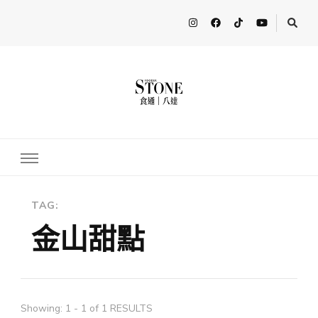
FooderStone
從美食專欄到流行訊息，從食尚到生活，從個人接軌世界。 食通
Fooderstone於貳零貳貳年透過社交媒體關注美食、玩樂資訊，與更
多人分享最新的消息！ FooderstoneTW，一個為了分享吃喝玩樂資
訊而存在的社群平台
TAG:
金山甜點
Showing: 1 - 1 of 1 RESULTS