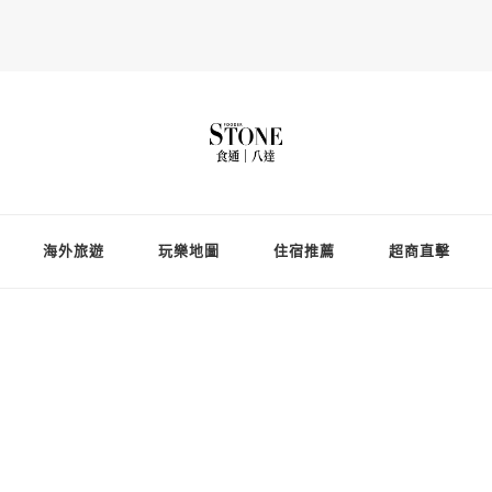
Fooderstone於貳零貳貳年透過社交媒體關注美食、玩樂資訊，與更多
存在的社群平台
海外旅遊
玩樂地圖
住宿推薦
超商直擊