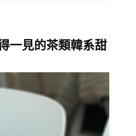
上難得一見的茶類韓系甜