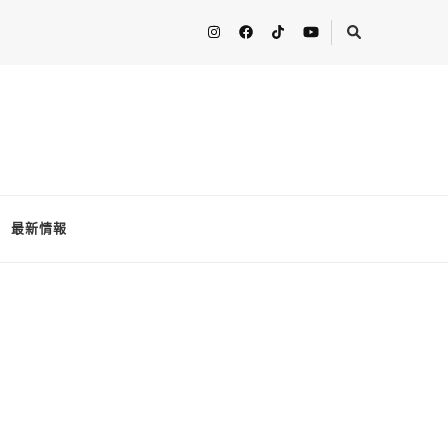
人分享最新的消息！ FooderstoneTW，一個為了分享吃喝玩樂資訊而
最新情報