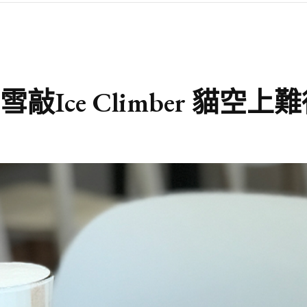
Ice Climber 貓空