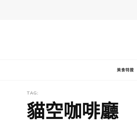
FooderStone
從美食專欄到流行訊息，從食尚到生活，從個人接軌世界。 食通
美食特搜
TAG:
貓空咖啡廳