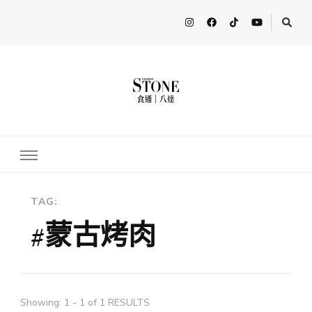
FooderStone
從美食專欄到流行訊息，從食尚到生活，從個人接軌世界。 食通
Fooderstone於貳零貳貳年透過社交媒體關注美食、玩樂資訊，與更
多人分享最新的消息！ FooderstoneTW，一個為了分享吃喝玩樂資
訊而存在的社群平台
TAG:
#蒙古烤肉
Showing: 1 - 1 of 1 RESULTS