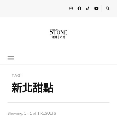
FooderStone
從美食專欄到流行訊息，從食尚到生活，從個人接軌世界。 食通
Fooderstone於貳零貳貳年透過社交媒體關注美食、玩樂資訊，與更
多人分享最新的消息！ FooderstoneTW，一個為了分享吃喝玩樂資
訊而存在的社群平台
TAG:
新北甜點
Showing: 1 - 1 of 1 RESULTS