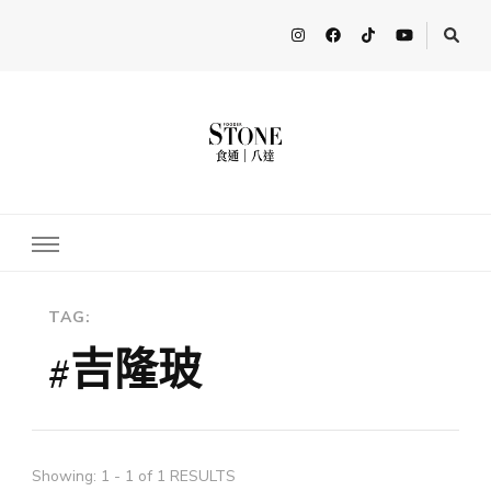
FooderStone
從美食專欄到流行訊息，從食尚到生活，從個人接軌世界。 食通
Fooderstone於貳零貳貳年透過社交媒體關注美食、玩樂資訊，與更
多人分享最新的消息！ FooderstoneTW，一個為了分享吃喝玩樂資
訊而存在的社群平台
TAG:
#吉隆玻
Showing: 1 - 1 of 1 RESULTS