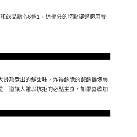
1和飲品點心6選1，這部分的特點讓整體用餐
大骨熬煮出的鮮甜味，炸得酥脆的鹹酥雞塊裹
是一道讓人難以抗拒的必點主食，如果喜歡加