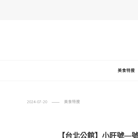
FooderStone
從美食專欄到流行訊息，從食尚到生活，從個人接軌世界。 食通
美食特搜
2024-07-20
美食特搜
【台北公館】小旺號—號