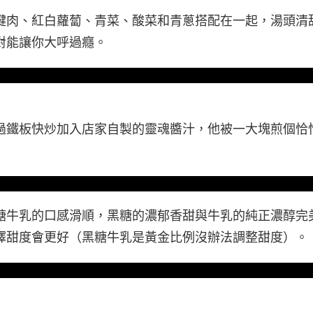
腱肉、紅白蘿蔔、青菜、酸菜和青蔥搭配在一起，湯頭清
對能讓你大呼過癮。
過鐵板快炒加入店家自製的靈魂醬汁，他被一大塊煎個恰恰
糖牛乳的口感滑順，黑糖的濃郁香甜與牛乳的純正濃醇完
擇甜度會更好（黑糖牛乳是黃金比例沒辦法調整甜度）。