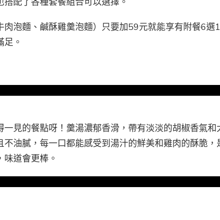
也搭配了各種套餐組合可以選擇。
肉泡麵、鹹酥雞羹泡麵）只要加59元就能享有附餐6選
滿足。
得一見的餐點呀！羹湯濃郁香滑，帶有淡淡的胡椒香氣和
且不油膩，每一口都能感受到湯汁的鮮美和雞肉的酥脆，
，味道會更棒。