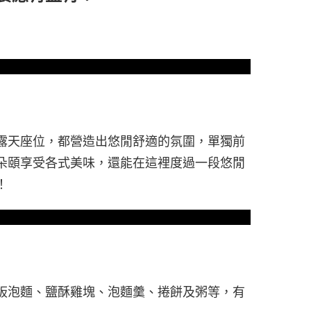
露天座位，都營造出悠閒舒適的氛圍，單獨前
朵頤享受各式美味，還能在這裡度過一段悠閒
！
板泡麵、鹽酥雞塊、泡麵羹、捲餅及粥等，有