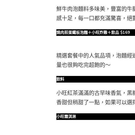
鮮牛肉泡麵料多味美，豐富的牛
感十足，每一口都充滿驚喜，絕
燒肉煎蛋鐵板泡麵＋小旺炸雞＋飲品 $169
精選套餐中的人氣品項，泡麵經
量也很夠吃完超飽的～
飲料
小旺紅茶滿滿的古早味香氣，黑
香甜但稍甜了一點，如果可以選
小旺霜淇淋