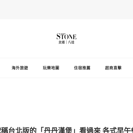
Fooderstone於貳零貳貳年透過社交媒體關注美食、玩樂資訊，與更多
存在的社群平台
海外旅遊
玩樂地圖
住宿推薦
超商直擊
稱台北版的「丹丹漢堡」看過來 各式早午