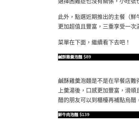
選擇困難症也沒有關係，小旺號
此外，點選近期推出的主餐（鮮牛
更加超值且豐富，三重享受一次
菜單在下面，繼續看下去吧！
鹹酥雞羹泡麵 $89
鹹酥雞羹泡麵是不是在早餐店難
上羹湯後，口感更加豐富，滑順
醋的朋友可以到櫃檯再補點烏醋
鮮牛肉泡麵 $139